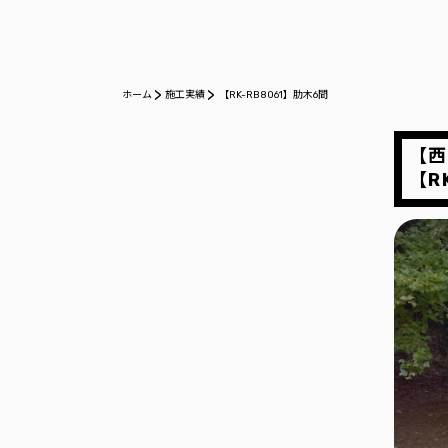
ホーム
施工実績
【RK-RB8061】肋木6間
【西
【R